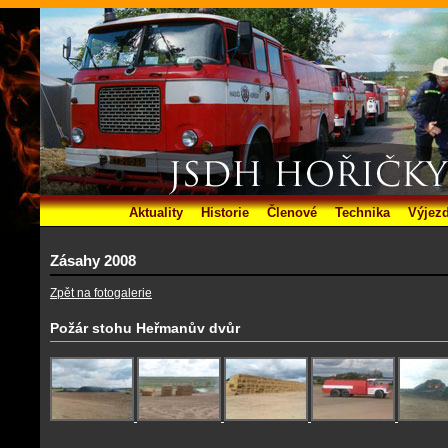
Aktuality
Historie
Členové
Technika
Výjez
Zásahy 2008
Zpět na fotogalerie
Požár stohu Heřmanův dvůr